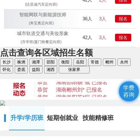
(比亚迪汽车定向班)
智能网联与新能源技师
36人
3人
报名
(奔宝奥定向班)
城市轨道交通与美妆形象
42人
3人
报名
恭贺
湖南衡阳
何* 已报名
(升学班/厦门铁餐定向班)
恭贺
湖南益阳
陈* 已报名
点击查询各区域招生名额
恭贺
湖南湘西
何*凡 已报名
长沙
株洲
湘潭
邵阳
衡阳
岳阳
常德
郴州
永州
恭贺
湖南益阳
卢*俊 已报名
怀化
娄底
益阳
湘西
张家界
恭贺
湖南长沙
李*辉 已报名
恭贺
湖南邵阳
杨*成 已报名
恭贺
湖南郴州
刘* 已报名
学费
恭贺
湖南益阳
苏*琮 已报名
咨询
恭贺
湖南衡阳
谢光平 已报名
恭贺
湖南怀化
段秋杰 已报名
恭贺
湖南衡阳
何* 已报名
升学/学历班
短期创就业
技能精修班
恭贺
湖南益阳
陈* 已报名
恭贺
湖南湘西
何*凡 已报名
恭贺
湖南益阳
卢*俊 已报名