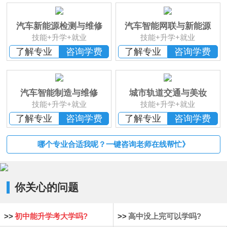
班
恭贺
湖南长沙
李*辉 已报名
恭贺
湖南邵阳
杨*成 已报名
汽车新能源检测与维修
汽车智能网联与新能源
恭贺
湖南郴州
刘* 已报名
技能+升学+就业
技能+升学+就业
恭贺
湖南益阳
苏*琮 已报名
了解专业
咨询学费
了解专业
咨询学费
恭贺
湖南衡阳
谢光平 已报名
恭贺
湖南怀化
段秋杰 已报名
汽车智能制造与维修
城市轨道交通与美妆
技能+升学+就业
技能+升学+就业
了解专业
咨询学费
了解专业
咨询学费
哪个专业合适我呢？一键咨询老师在线帮忙》
你关心的问题
>>
初中能升学考大学吗?
>>
高中没上完可以学吗?