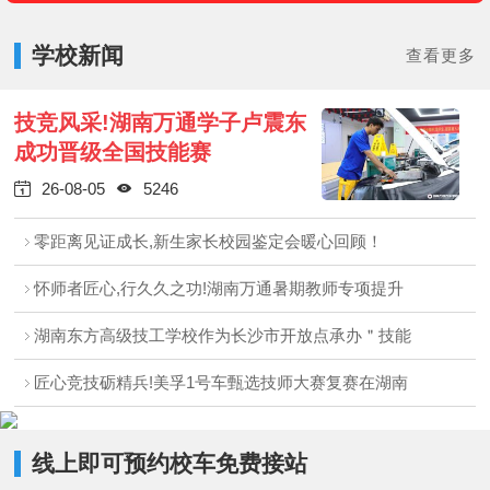
学校新闻
查看更多
技竞风采!湖南万通学子卢震东
成功晋级全国技能赛
26-08-05
5246


零距离见证成长,新生家长校园鉴定会暖心回顾！
怀师者匠心,行久久之功!湖南万通暑期教师专项提升
湖南东方高级技工学校作为长沙市开放点承办＂技能
匠心竞技砺精兵!美孚1号车甄选技师大赛复赛在湖南
线上即可预约校车免费接站