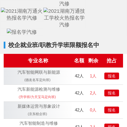
校企就业班/职教升学班限额报名中
专业名称
名额
剩余
抢占
汽车智能网联与新能源
42人
1人
报名
(德友名车定向班)
汽车新能源检测与维修
42人
2人
报名
(升学班/力天宝马定向班)
新媒体运营与形象设计
42人
0人
报名
(京东校企班)
汽车智能制造与维修
42人
2人
报名